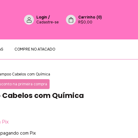
Login
/
Carrinho
(
0
)
Cadastre-se
R$0,00
AS
COMPRE NO ATACADO
ampoo Cabelos com Química
conto na primeira compra
 Cabelos com Química
m
Pix
pagando com Pix