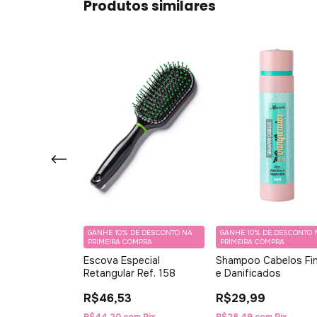
Produtos similares
DE DESCONTO NA
GANHE 10% DE DESCONTO NA
GANHE 10% DE DESCONTO 
OMPRA
PRIMEIRA COMPRA
PRIMEIRA COMPRA
Hidratação
Escova Especial
Shampoo Cabelos Fi
Retangular Ref. 158
e Danificados
9
R$46,53
R$29,99
om
Pix