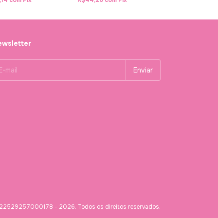
,14
com
Pix
R$44,20
com
Pix
R$26,42
com
Pix
wsletter
 22529257000178 - 2026. Todos os direitos reservados.