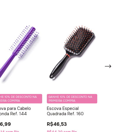
HE 10% DE DESCONTO NA
GANHE 10% DE DESCONTO NA
GANHE 10% DE DE
MEIRA COMPRA
PRIMEIRA COMPRA
PRIMEIRA COMPRA
ova para Cabelo
Escova Especial
Escova de Cab
onda Ref. 144
Quadrada Ref. 160
Almofada Oval 
6,99
R$46,53
R$27,81