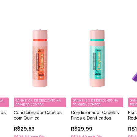
NA
GANHE 10% DE DESCONTO NA
GANHE 10% DE DESCONTO NA
GAN
PRIMEIRA COMPRA
PRIMEIRA COMPRA
PRI
nos
Condicionador Cabelos
Condicionador Cabelos
Esc
com Química
Finos e Danificados
Red
R$29,83
R$29,99
R$1