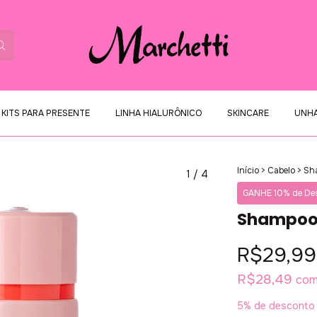
KITS PARA PRESENTE
LINHA HIALURÔNICO
SKINCARE
UNH
Início
>
Cabelo
>
Sh
1
/
4
GANHE 10% de Des
Shampoo
R$29,99
R$28,49
co
5% de desconto