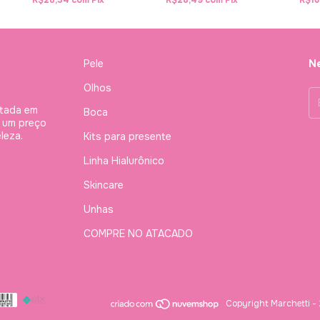
R$28,34
com
Pix
R$28,49
com
Pix
R$16
Pele
Ne
Olhos
stada em
Boca
à um preço
leza.
Kits para presente
Linha Hialurônico
Skincare
Unhas
COMPRE NO ATACADO
Copyright Marchetti -