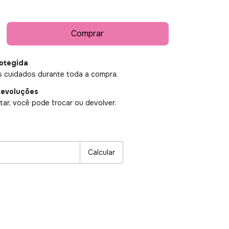
otegida
 cuidados durante toda a compra.
devoluções
ar, você pode trocar ou devolver.
P:
Alterar CEP
Calcular