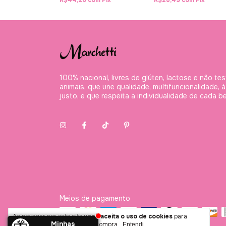
R$44,20
com
Pix
R$28,49
com
Pix
100% nacional, livres de glúten, lactose e não te
animais, que une qualidade, multifuncionalidade, 
justo, e que respeita a individualidade de cada be
Meios de pagamento
Ao navegar por este site
você aceita o uso de cookies
para
Minhas
agilizar a sua experiência de compra.
Entendi