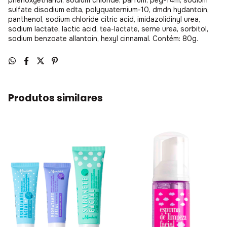
phenoxyethanol, sodium chloride, parfum, peg-14m, sodium
sulfate disodium edta, polyquaternium-10, dmdn hydantoin,
panthenol, sodium chloride citric acid, imidazolidinyl urea,
sodium lactate, lactic acid, tea-lactate, serne urea, sorbitol,
sodium benzoate allantoin, hexyl cinnamal. Contém: 80g.
Produtos similares