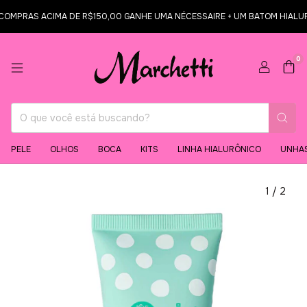
MPRAS ACIMA DE R$150,00 GANHE UMA NÉCESSAIRE + UM BATOM HIALURÔNI
0
PELE
OLHOS
BOCA
KITS
LINHA HIALURÔNICO
UNHA
1
/
2