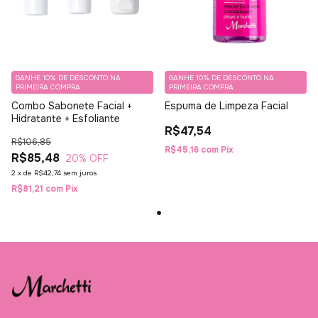
GANHE 10% DE DESCONTO NA
GANHE 10% DE DESCONTO NA
PRIMEIRA COMPRA
PRIMEIRA COMPRA
Combo Sabonete Facial +
Espuma de Limpeza Facial
Hidratante + Esfoliante
R$47,54
R$106,85
R$45,16
com
Pix
R$85,48
20
% OFF
2
x
de
R$42,74
sem juros
R$81,21
com
Pix