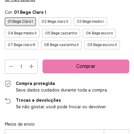
Ver mais detalhes
Cor:
01 Bege Claro I
01 Bege Claro I
02 Bege claro II
03 Bege medio I
04 Bege medio II
05 Bege castanho
06 Bege escuro
07 Bege claro III
08 Bege castanho II
09 Bege escuro II
Compra protegida
Seus dados cuidados durante toda a compra.
Trocas e devoluções
Se não gostar, você pode trocar ou devolver.
Entregas para o CEP:
Alterar CEP
Meios de envio