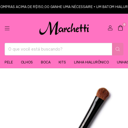
MPRAS ACIMA DE R$150,00 GANHE UMA NÉCESSAIRE + UM BATOM HIALURÔNI
0
PELE
OLHOS
BOCA
KITS
LINHA HIALURÔNICO
UNHA