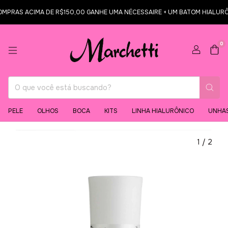
S ACIMA DE R$150,00 GANHE UMA NÉCESSAIRE + UM BATOM HIALURÔNICO RE
0
PELE
OLHOS
BOCA
KITS
LINHA HIALURÔNICO
UNHA
1
/
2