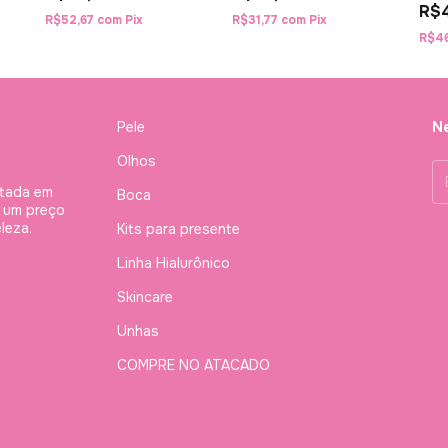
R$
R$52,67
com
Pix
R$31,77
com
Pix
R$4
Pele
Ne
Olhos
stada em
Boca
à um preço
leza.
Kits para presente
Linha Hialurônico
Skincare
Unhas
COMPRE NO ATACADO