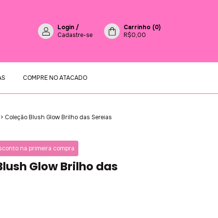
Login
/
Carrinho
(
0
)
Cadastre-se
R$0,00
AS
COMPRE NO ATACADO
h
>
Coleção Blush Glow Brilho das Sereias
conto na primeira compra
lush Glow Brilho das