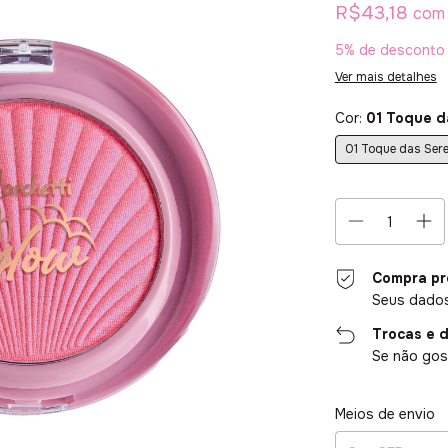
R$43,18
com
5% de desconto
Ver mais detalhes
Cor:
01 Toque d
01 Toque das Sere
Compra pr
Seus dados
Trocas e 
Se não gost
Entregas para o CE
Meios de envio