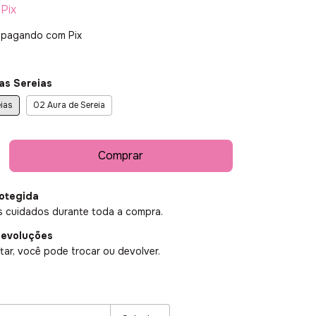
Pix
pagando com Pix
as Sereias
ias
02 Aura de Sereia
otegida
 cuidados durante toda a compra.
devoluções
ar, você pode trocar ou devolver.
P:
Alterar CEP