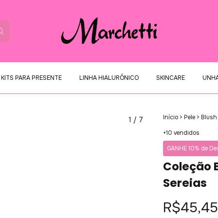
KITS PARA PRESENTE
LINHA HIALURÔNICO
SKINCARE
UNH
Início
>
Pele
>
Blus
1
/
7
+10 vendidos
GANHE 10% de Des
Coleção B
Sereias
R$45,45